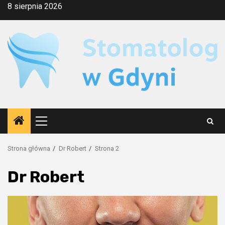
Przejdź
8 sierpnia 2026
do
treści
Menu
główne
Strona główna
Dr Robert
Strona 2
Dr Robert