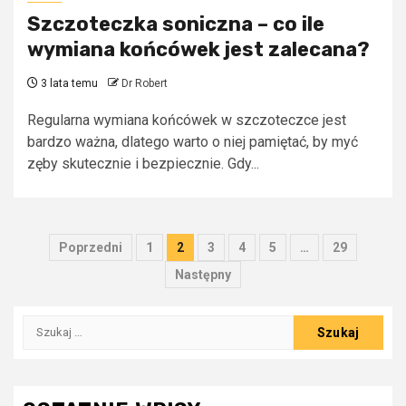
Szczoteczka soniczna – co ile
wymiana końcówek jest zalecana?
3 lata temu
Dr Robert
Regularna wymiana końcówek w szczoteczce jest
bardzo ważna, dlatego warto o niej pamiętać, by myć
zęby skutecznie i bezpiecznie. Gdy...
Stronicowanie
Poprzedni
1
2
3
4
5
…
29
wpisów
Następny
Szukaj: