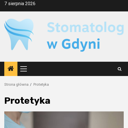
Przejdź
7 sierpnia 2026
do
treści
Menu
główne
Strona główna
Protetyka
Protetyka