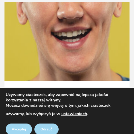
Porady
Używamy ciasteczek, aby zapewnić najlepszą jakość
Co na ból wyrastającej ósemki?
korzystania z naszej witryny.
Możesz dowiedzieć się więcej o tym, jakich ciasteczek
3 lata temu
Dr Robert
używamy, lub wyłączyć je w
ustawieniach
.
Akceptuj
Odrzuć
|
Newsphere
autorstwa AF themes