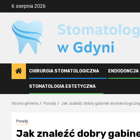
Przejdź
6 sierpnia 2026
do
treści
CHIRURGIA STOMATOLOGICZNA
ENDODONCJA
STOMATOLOGIA ESTETYCZNA
Strona główna
Porady
Jak znaleźć dobry gabinet stomatologiczny
Porady
Jak znaleźć dobry gabin