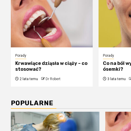
Porady
Porady
Krwawiące dziąsła w ciąży – co
Co na ból w
stosować?
ósemki?
2 lata temu
Dr Robert
3 lata temu
POPULARNE