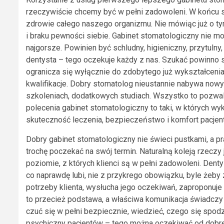
rzeczywiście chcemy być w pełni zadowoleni. W końcu st
zdrowie całego naszego organizmu. Nie mówiąc już o t
i braku pewności siebie. Gabinet stomatologiczny nie 
najgorsze. Powinien być schludny, higieniczny, przytulny
dentysta – tego oczekuje każdy z nas. Szukać powinno s
ogranicza się wyłącznie do zdobytego już wykształcen
kwalifikacje. Dobry stomatolog nieustannie nabywa now
szkoleniach, dodatkowych studiach. Wszystko to pozwal
polecenia gabinet stomatologiczny to taki, w których 
skuteczność leczenia, bezpieczeństwo i komfort pacjent
Dobry gabinet stomatologiczny nie świeci pustkami, a pra
trochę poczekać na swój termin. Naturalną koleją rzecz
poziomie, z których klienci są w pełni zadowoleni. Dent
co naprawdę lubi, nie z przykrego obowiązku, byle żeby 
potrzeby klienta, wysłucha jego oczekiwań, zaproponuj
to przecież podstawa, a właściwa komunikacja świadczy
czuć się w pełni bezpiecznie, wiedzieć, czego się spodz
psychiczny pacjentów – tego można oczekiwać od dobre