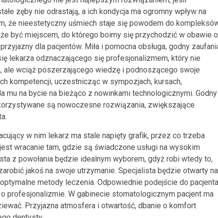
ałe zęby nie odrastają, a ich kondycja ma ogromny wpływ na
ym, że nieestetyczny uśmiech staje się powodem do kompleksó
może być miejscem, do którego boimy się przychodzić w obawie o
, przyjazny dla pacjentów. Miła i pomocna obsługa, godny zaufani
ię lekarza odznaczającego się profesjonalizmem, który nie
ia, ale wciąż poszerzającego wiedzę i podnoszącego swoje
ych kompetencji, uczestnicząc w sympozjach, kursach,
a mu na bycie na bieżąco z nowinkami technologicznymi. Godny
wykorzystywane są nowoczesne rozwiązania, zwiększające
a.
cujący w nim lekarz ma stale napięty grafik, przez co trzeba
y jest wracanie tam, gdzie są świadczone usługi na wysokim
ysta z powołania będzie idealnym wyborem, gdyż robi wtedy to,
zarobić jakoś na swoje utrzymanie. Specjalista będzie otwarty na
e optymalne metody leczenia. Odpowiednie podejście do pacjent
 o profesjonalizmie. W gabinecie stomatologicznym pacjent ma
iewać. Przyjazna atmosfera i otwartość, dbanie o komfort
go dentysty.