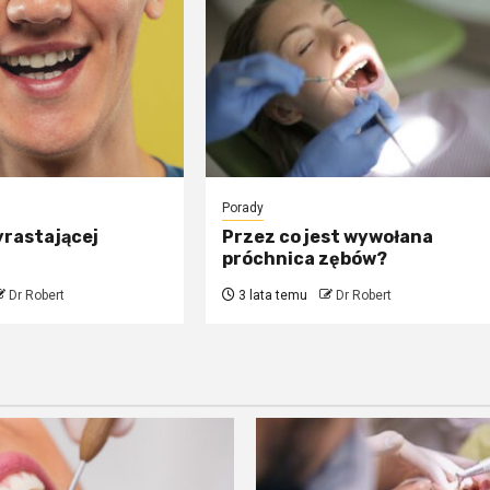
Porady
yrastającej
Przez co jest wywołana
próchnica zębów?
Dr Robert
3 lata temu
Dr Robert