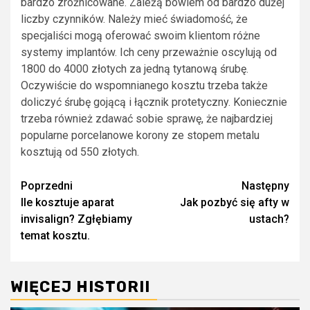
bardzo zróżnicowane. Zależą bowiem od bardzo dużej
liczby czynników. Należy mieć świadomość, że
specjaliści mogą oferować swoim klientom różne
systemy implantów. Ich ceny przeważnie oscylują od
1800 do 4000 złotych za jedną tytanową śrubę.
Oczywiście do wspomnianego kosztu trzeba także
doliczyć śrubę gojącą i łącznik protetyczny. Koniecznie
trzeba również zdawać sobie sprawę, że najbardziej
popularne porcelanowe korony ze stopem metalu
kosztują od 550 złotych.
Zobacz
Poprzedni
Następny
Ile kosztuje aparat
Jak pozbyć się afty w
wpisy
invisalign? Zgłębiamy
ustach?
temat kosztu.
WIĘCEJ HISTORII