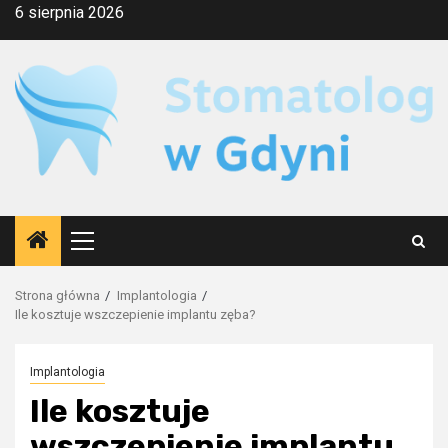
Przejdź
6 sierpnia 2026
do
treści
Menu
główne
Strona główna
Implantologia
Ile kosztuje wszczepienie implantu zęba?
Implantologia
Ile kosztuje
wszczepienie implantu